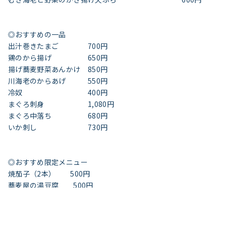
◎おすすめの一品
出汁巻きたまご 700円
鶏のから揚げ 650円
揚げ蕎麦野菜あんかけ 850円
川海老のからあげ 550円
冷奴 400円
まぐろ刺身 1,080円
まぐろ中落ち 680円
いか刺し 730円
◎おすすめ限定メニュー
焼茄子（2本） 500円
蕎麦屋の湯豆腐 500円
たこ唐揚げ 680円
串カツ（3本） 600円
豚とろ炭火焼 680円