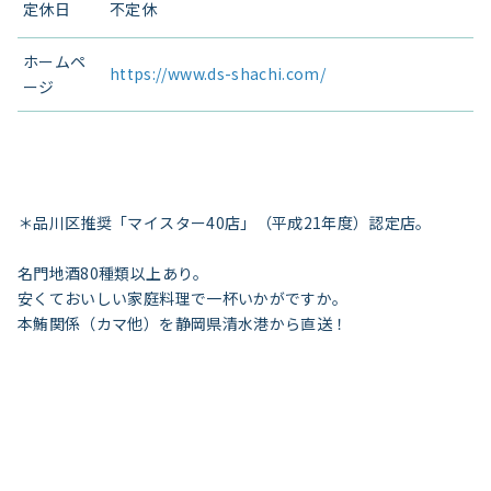
定休日
不定休
ホームペ
https://www.ds-shachi.com/
ージ
＊品川区推奨「マイスター40店」（平成21年度）認定店。
名門地酒80種類以上あり。
安くておいしい家庭料理で一杯いかがですか。
本鮪関係（カマ他）を静岡県清水港から直送！