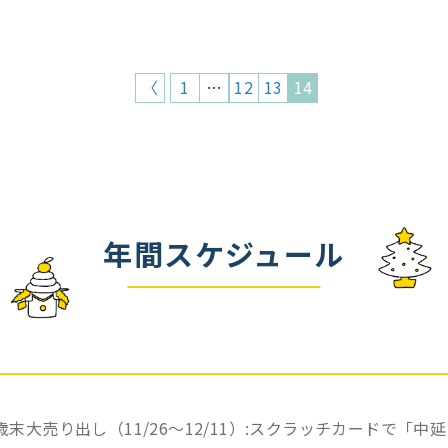
〈
1
…
12
13
14
年間スケジュール
歳末大売り出し（11/26〜12/11）:スクラッチカードで「中