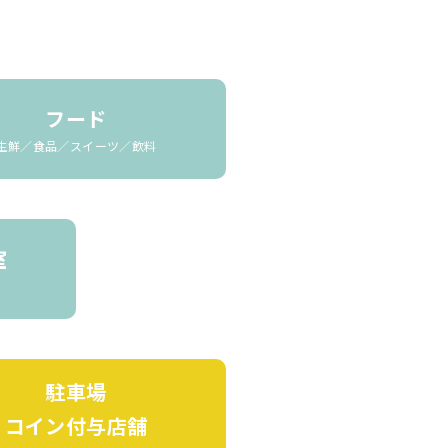
フード
生鮮／食品／スイーツ／飲料
室
駐車場
コイン付与店舗