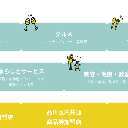
グルメ
ション
レストラン／カフェ／居酒屋
暮らしとサービス
美容・健康・教
買取／不動産／クリーニング
医院／薬局／整骨院／塾
保険／スマホ等
品川区内共通
加盟店
商品券加盟店