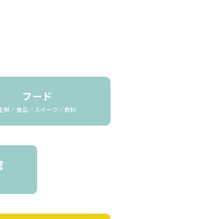
フード
生鮮／食品／スイーツ／飲料
室