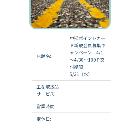
中延ポイントカー
ド新規会員募集キ
ャンペーン 4/1
店舗名:
～4/30…100Ｐ交
付期限
5/31（水）
主な取扱品
サービス:
営業時間:
定休日: