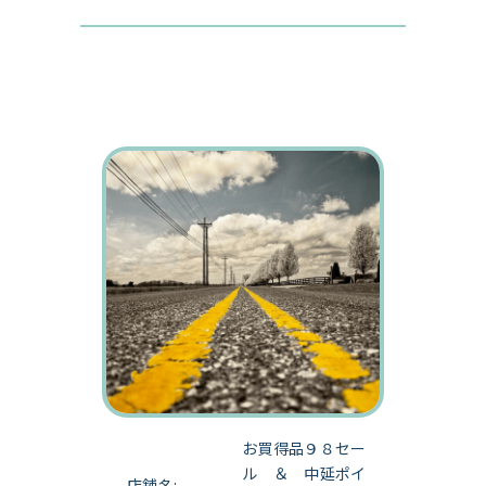
お買得品９８セー
ル ＆ 中延ポイ
店舗名: