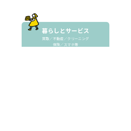
暮らしとサービス
買取／不動産／クリーニング
保険／スマホ等
美容・健康・教室
医院／薬局／整骨院／塾
中延ポイントカード加盟店