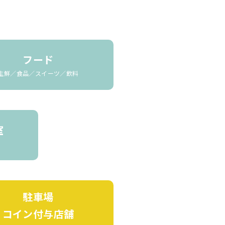
フード
生鮮／食品／スイーツ／飲料
室
駐車場
コイン付与店舗