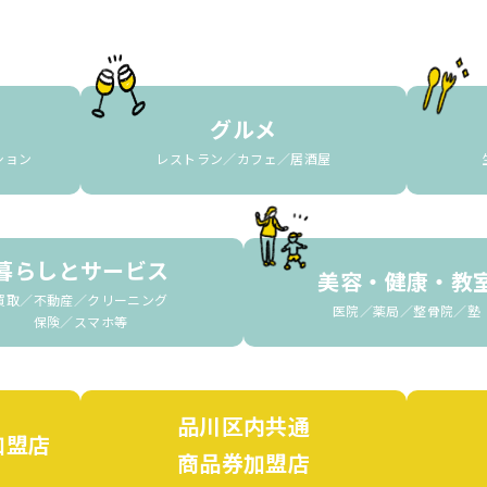
グルメ
ション
レストラン／カフェ／居酒屋
暮らしとサービス
美容・健康・教
買取／不動産／クリーニング
医院／薬局／整骨院／塾
保険／スマホ等
品川区内共通
加盟店
商品券加盟店