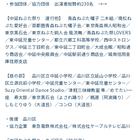
・参加団体／協力団体 出演者総勢約230名 →→
【中延ねぶた祭り 運行他】 青森ねぶた囃子 二木組／境松ね
ぷた愛好会／首都圏青森ねぶた囃子会／東京青森県人昭和会／
東京黒石会／東京ねぶた跳人会 風流舞／青森ねぶた祭LOVERS
／東中延児童センター／都立六郷工科高等学校／西中ストロン
グス／中延三丁目町会／東中延二丁目町会／大成会館／昭和通
り商店会／中延中央振興会／中延駅前通り商店会／城南信用金
庫荏原支店
【昼の部】 品川区立中延小学校／品川区立延山小学校／品川
区立源氏前小学校／中延児童センター／東中延児童センター／
Suzy Oriental Dance Studio／津軽三味線教室 隼／めでたい一
座 寿太鼓／東京黒石会（よされ踊り）／楓連（阿波踊り）／
しもとりゆう（大道芸）／コンロ（大道芸）
・後援 品川区
・協力企業 東急電鉄株式会社／株式会社ケーブルテレビ品川