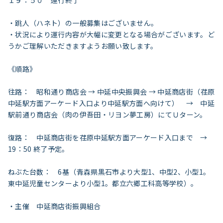
１９：５０ 運行終了
・跳人（ハネト）の一般募集はございません。
・状況により運行内容が大幅に変更となる場合がございます。ど
うかご理解いただきますようお願い致します。
《順路》
往路： 昭和通り商店会 → 中延中央振興会 → 中延商店街（荏原
中延駅方面アーケード入口より中延駅方面へ向けて） → 中延
駅前通り商店会（肉の伊吾田・リヨン夢工房）にてＵターン。
復路： 中延商店街を荏原中延駅方面アーケード入口まで →
19：50 終了予定。
ねぶた台数： 6基（青森県黒石市より大型1、中型2、小型1。
東中延児童センターより小型1。都立六郷工科高等学校）。
・主催 中延商店街振興組合