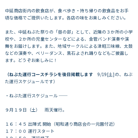
中延商店街内の飲食店が、食べ歩き・持ち帰りの飲食品をお手
頃な価格でご提供いたします。各店の味をお楽しみください。
また、中延ねぶた祭りの「昼の部」として、近隣の３か所の小学
校や、２か所の児童センターなどによる、金管バンド演奏や演
舞をお届けします。また、地域サークルによる津軽三味線、太鼓
などの演奏や、ベリーダンス、黒石よされ踊りなどもご披露し
ます。どうぞお楽しみに！
（
ねぶた運行コースチラシを後日掲載します
9/19[土]の、ねぶ
た運行スケジュールです）
・ねぶた運行スケジュール ──
９月１９日（土） 雨天催行。
１６：４５ 出陣式 開始（昭和通り商店会の一元園付近）
１７：００ 運行スタート