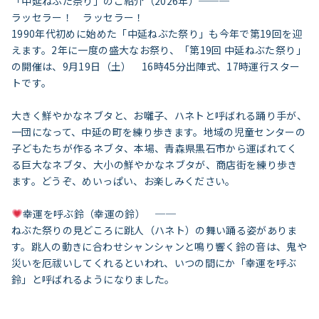
「中延ねぶた祭り」のご紹介（2026年）───
ラッセラー！ ラッセラー！
1990年代初めに始めた「中延ねぶた祭り」も今年で第19回を迎
えます。2年に一度の盛大なお祭り、「第19回 中延ねぶた祭り」
の開催は、9月19日（土） 16時45分出陣式、17時運行スター
トです。
大きく鮮やかなネブタと、お囃子、ハネトと呼ばれる踊り手が、
一団になって、中延の町を練り歩きます。地域の児童センターの
子どもたちが作るネブタ、本場、青森県黒石市から運ばれてく
る巨大なネブタ、大小の鮮やかなネブタが、商店街を練り歩き
ます。どうぞ、めいっぱい、お楽しみください。
幸運を呼ぶ鈴（幸運の鈴） ──
ねぶた祭りの見どころに跳人（ハネト）の舞い踊る姿がありま
す。跳人の動きに合わせシャンシャンと鳴り響く鈴の音は、鬼や
災いを厄祓いしてくれるといわれ、いつの間にか「幸運を呼ぶ
鈴」と呼ばれるようになりました。
今は通信販売でも鈴を購入できますが、やはり無病息災を祈り