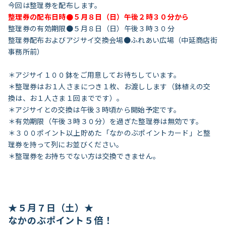
今回は整理券を配布します。
整理券の配布日時●５月８日（日）午後２時３０分から
整理券の有効期限●５月８日（日）午後３時３０分
整理券配布およびアジサイ交換会場●ふれあい広場（中延商店街
事務所前）
＊アジサイ１００鉢をご用意してお待ちしています。
＊整理券はお１人さまにつき１枚、お渡しします（鉢植えの交
換は、お１人さま１回までです）。
＊アジサイとの交換は午後３時頃から開始予定です。
＊有効期限（午後３時３０分）を過ぎた整理券は無効です。
＊３００ポイント以上貯めた「なかのぶポイントカード」と整
理券を持って列にお並びください。
＊整理券をお持ちでない方は交換できません。
★５月７日（土）★
なかのぶポイント５倍！