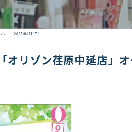
ン！（2023年4月1日）
「オリゾン荏原中延店」オー