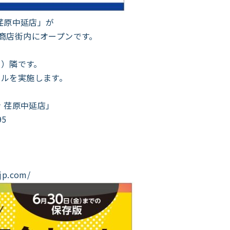
荏原中延店」が
中延商店街内にオープンです。
で）隣です。
セールを実施します。
 荏原中延店」
5
p.com/